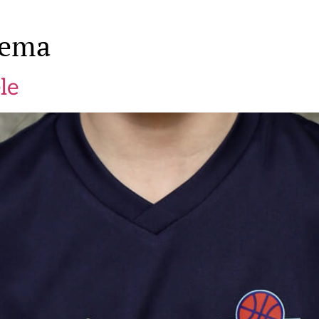
hema
le