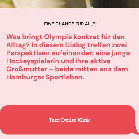
EINE CHANCE FÜR ALLE
Was bringt Olympia konkret für den
Alltag? In diesem Dialog treffen zwei
Perspektiven aufeinander: eine junge
Hockeyspielerin und ihre aktive
Großmutter – beide mitten aus dem
Hamburger Sportleben.
Text: Denise Klink